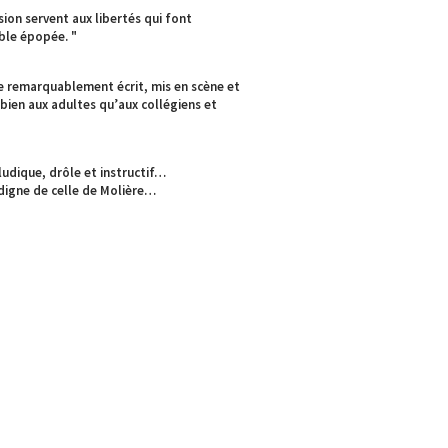
ion servent aux libertés qui font
ble épopée. "
e remarquablement écrit, mis en scène et
 bien aux adultes qu’aux collégiens et
 ludique, drôle et instructif…
digne de celle de Molière…
"