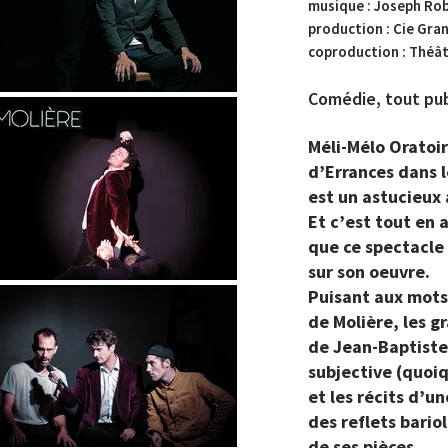
musique : Joseph Ro
production : Cie Gra
coproduction : Théât
Comédie, tout pub
Méli-Mélo Oratoi
d’Errances dans 
est un astucieux
Et c’est tout en 
que ce spectacle 
sur son oeuvre.
Puisant aux mots
de Molière, les g
de Jean-Baptiste
subjective (quoiq
et les récits d’
des reflets bario
de ses pièces.