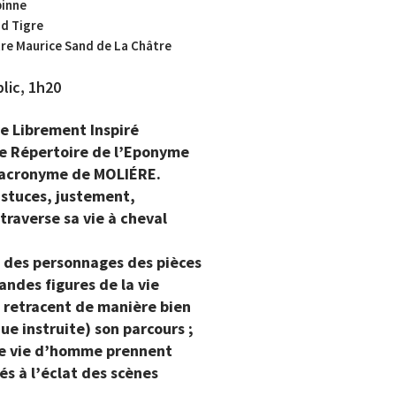
binne
nd Tigre
re Maurice Sand de La Châtre
lic, 1h20
re Librement Inspiré
le Répertoire de l’Eponyme
 acronyme de MOLIÉRE.
astuces, justement,
traverse sa vie à cheval
 des personnages des pièces
randes figures de la vie
 retracent de manière bien
ue instruite) son parcours ;
une vie d’homme prennent
lés à l’éclat des scènes