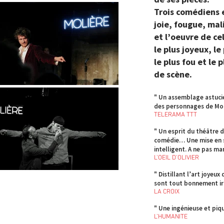
Trois comédiens 
joie, fougue, mali
et l’oeuvre de ce
le plus joyeux, le
le plus fou et le 
de scène.
" Un assemblage astucie
des personnages de Mol
TELERAMA TTT
" Un esprit du théâtre d
comédie… Une mise en s
intelligent. A ne pas ma
L'OEIL D'OLIVIER
" Distillant l’art joyeu
sont tout bonnement irr
LA CROIX
" Une ingénieuse et piq
L’HUMANITE