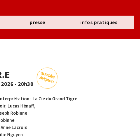
presse
infos pratiques
R.E
 2026 - 20h30
interprétation : La Cie du Grand Tigre
oir,
Lucas Hénaff,
oseph Robinne
Robinne
 Anne Lacroix
ilie Nguyen