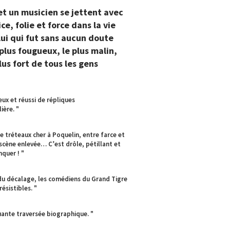
et un musicien se jettent avec
ce, folie et force dans la vie
lui qui fut sans aucun doute
 plus fougueux, le plus malin,
plus fort de tous les gens
ux et réussi de répliques
ière. "
e tréteaux cher à Poquelin, entre farce et
cène enlevée… C’est drôle, pétillant et
nquer ! "
x du décalage, les comédiens du Grand Tigre
ésistibles. "
uante traversée biographique. "