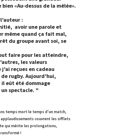
e bien «Au-dessus de la mêlée».
l’auteur :
itié, avoir une parole et
ever même quand ça fait mal,
érêt du groupe avant soi, se
out faire pour les atteindre,
’autres, les valeurs
 j’ai reçues en cadeau
de rugby. Aujourd’hui,
 il eût été dommage
 un spectacle. ”
ans temps mort le temps d'un match,
 applaudissements couvrent les sifflets
ute qui mérite les prolongations,
 transformé !