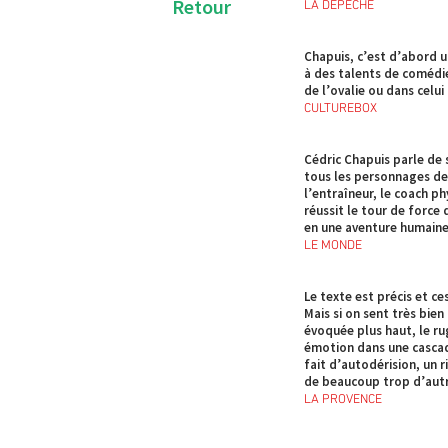
Retour
LA DEPÊCHE
Chapuis, c’est d’abord un
à des talents de comédie
de l’ovalie ou dans celui
CULTUREBOX
Cédric Chapuis parle de 
tous les personnages de 
l’entraîneur, le coach phy
réussit le tour de force
en une aventure humaine 
LE MONDE
Le texte est précis et c
Mais si on sent très bie
évoquée plus haut, le r
émotion dans une cascade
fait d’autodérision, un ri
de beaucoup trop d’autr
LA PROVENCE