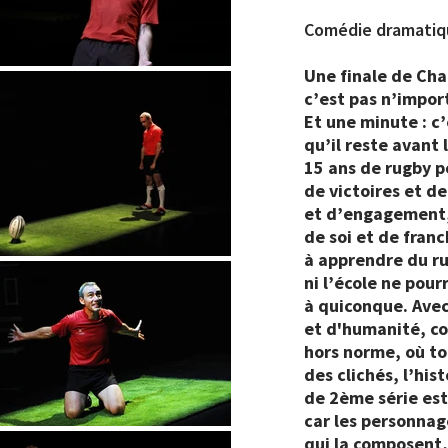
Comédie dramatique
Une finale de Ch
c’est pas n’impor
Et une minute : c
qu’il reste avant l
15 ans de rugby p
de victoires et de
et d’engagement
de soi et de fran
à apprendre du ru
ni l’école ne pou
à quiconque. Ave
et d'humanité, co
hors norme, où to
des clichés, l’his
de 2ème série est
car les personnag
qui la composent