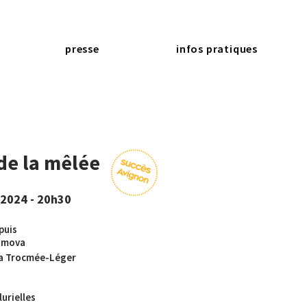
presse
infos pratiques
de la mêlée
 2024 - 20h30
puis
Simova
lia Trocmée-Léger
urielles