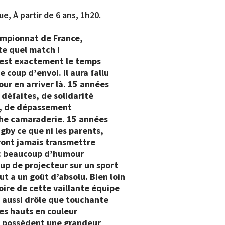
, À partir de 6 ans, 1h20.
ampionnat de France,
te quel match !
’est exactement le temps
e coup d’envoi. Il aura fallu
our en arriver là. 15 années
 défaites, de solidarité
, de dépassement
che camaraderie. 15 années
gby ce que ni les parents,
rront jamais transmettre
c beaucoup d’humour
up de projecteur sur un sport
ut a un goût d’absolu. Bien loin
toire de cette vaillante équipe
 aussi drôle que touchante
es hauts en couleur
, possèdent une grandeur