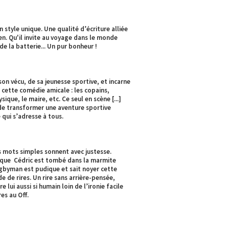
 style unique. Une qualité d’écriture alliée
n. Qu'il invite au voyage dans le monde
 de la batterie... Un pur bonheur !
son vécu, de sa jeunesse sportive, et incarne
cette comédie amicale : les copains,
sique, le maire, etc. Ce seul en scène [...]
 de transformer une aventure sportive
qui s’adresse à tous.
es mots simples sonnent avec justesse.
n que Cédric est tombé dans la marmite
ugbyman est pudique et sait noyer cette
 de rires. Un rire sans arrière-pensée,
re lui aussi si humain loin de l’ironie facile
es au Off.