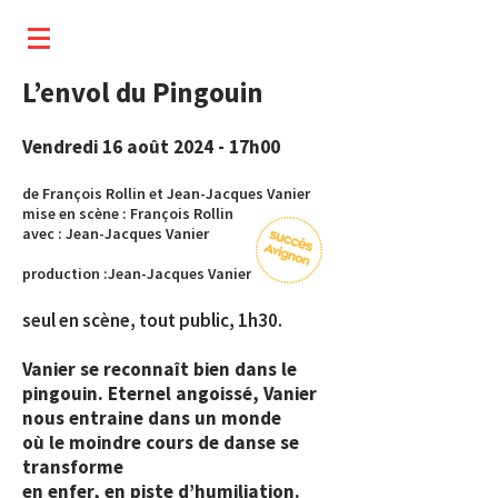
L’envol du Pingouin
Vendredi 16 août
2024 - 17h00
de François Rollin et J
ean-Jacques Vanier
mise en scène : François Rollin
avec : J
ean-Jacq
ues Vanier
production :J
ean-Jacq
ues Vanier
seul en scène, tout public, 1h30.
Vanier se reconnaît bien dans le
pingouin. Eternel angoissé, Vanier
nous entraine dans un monde
où le moindre cours de danse se
transforme
en enfer, en piste d’humiliation.